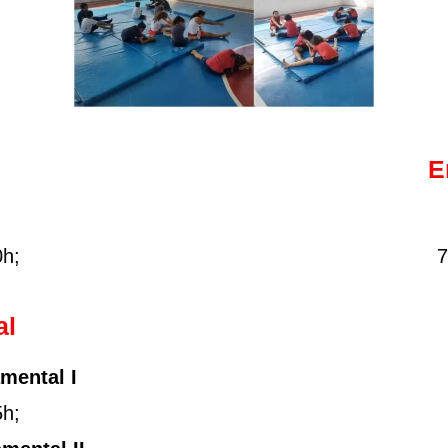
E
0h;
7
al
mental I
5h;