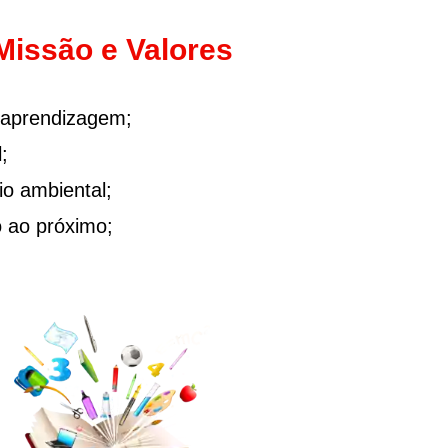
Missão e Valores
-aprendizagem;
;
io ambiental;
o ao próximo;