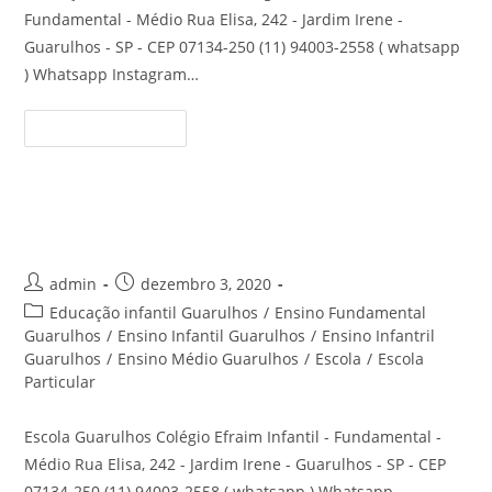
Fundamental - Médio Rua Elisa, 242 - Jardim Irene -
Guarulhos - SP - CEP 07134-250 (11) 94003-2558 ( whatsapp
) Whatsapp Instagram…
Educação
Continue Lendo
Básica
Guarulhos
Escola Infantil Guarulhos
Autor
Post
admin
dezembro 3, 2020
do
publicado:
Categoria
Educação infantil Guarulhos
/
Ensino Fundamental
post:
do
Guarulhos
/
Ensino Infantil Guarulhos
/
Ensino Infantril
post:
Guarulhos
/
Ensino Médio Guarulhos
/
Escola
/
Escola
Particular
Escola Guarulhos Colégio Efraim Infantil - Fundamental -
Médio Rua Elisa, 242 - Jardim Irene - Guarulhos - SP - CEP
07134-250 (11) 94003-2558 ( whatsapp ) Whatsapp