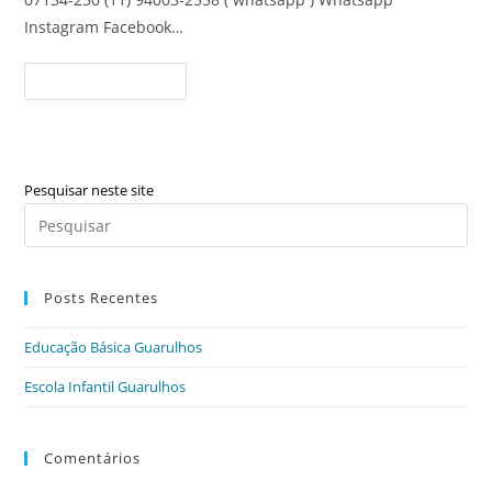
Instagram Facebook…
Escola
Continue Lendo
Infantil
Guarulhos
Pesquisar neste site
Pre
a
tec
Posts Recentes
“Es
par
Educação Básica Guarulhos
fec
o
Escola Infantil Guarulhos
pai
de
Comentários
pes