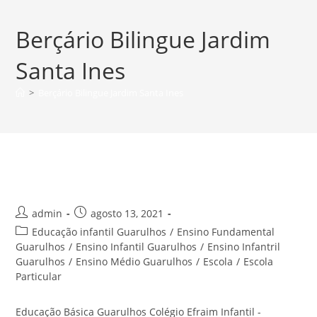
Ir
para
Berçário Bilingue Jardim
o
conteúdo
Santa Ines
>
Berçário Bilingue Jardim Santa Ines
Educação Básica Guarulhos
Autor
Post
admin
agosto 13, 2021
do
publicado:
Categoria
Educação infantil Guarulhos
/
Ensino Fundamental
post:
do
Guarulhos
/
Ensino Infantil Guarulhos
/
Ensino Infantril
post:
Guarulhos
/
Ensino Médio Guarulhos
/
Escola
/
Escola
Particular
Educação Básica Guarulhos Colégio Efraim Infantil -