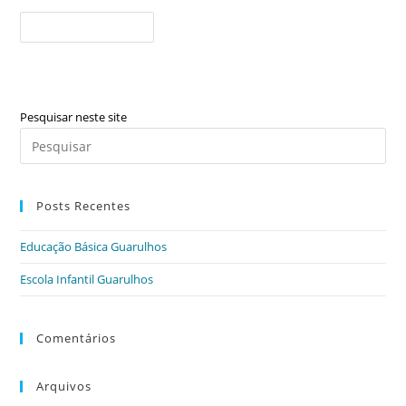
Escola
Continue Lendo
Infantil
Guarulhos
Pesquisar neste site
Pre
a
tec
Posts Recentes
“Es
par
Educação Básica Guarulhos
fec
o
Escola Infantil Guarulhos
pai
de
Comentários
pes
Arquivos