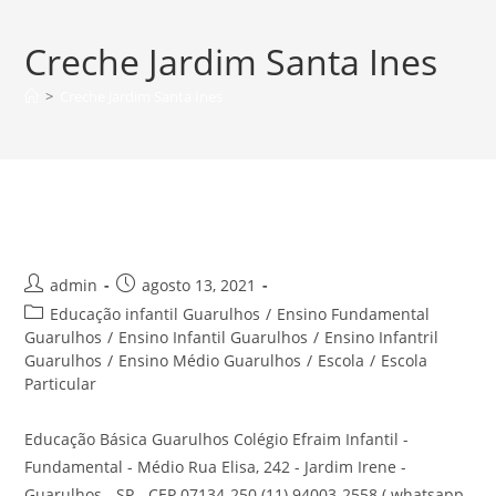
Ir
para
Creche Jardim Santa Ines
o
conteúdo
>
Creche Jardim Santa Ines
Educação Básica Guarulhos
Autor
Post
admin
agosto 13, 2021
do
publicado:
Categoria
Educação infantil Guarulhos
/
Ensino Fundamental
post:
do
Guarulhos
/
Ensino Infantil Guarulhos
/
Ensino Infantril
post:
Guarulhos
/
Ensino Médio Guarulhos
/
Escola
/
Escola
Particular
Educação Básica Guarulhos Colégio Efraim Infantil -
Fundamental - Médio Rua Elisa, 242 - Jardim Irene -
Guarulhos - SP - CEP 07134-250 (11) 94003-2558 ( whatsapp