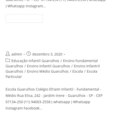
) Whatsapp Instagram…
Educação
Continue Lendo
Básica
Guarulhos
Escola Infantil Guarulhos
Autor
Post
admin
dezembro 3, 2020
do
publicado:
Categoria
Educação infantil Guarulhos
/
Ensino Fundamental
post:
do
Guarulhos
/
Ensino Infantil Guarulhos
/
Ensino Infantril
post:
Guarulhos
/
Ensino Médio Guarulhos
/
Escola
/
Escola
Particular
Escola Guarulhos Colégio Efraim Infantil - Fundamental -
Médio Rua Elisa, 242 - Jardim Irene - Guarulhos - SP - CEP
07134-250 (11) 94003-2558 ( whatsapp ) Whatsapp
Instagram Facebook…