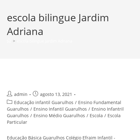
Ir
para
escola bilingue Jardim
o
conteúdo
Adriana
>
escola bilingue Jardim Adriana
Educação Básica Guarulhos
Autor
Post
admin
agosto 13, 2021
do
publicado:
Categoria
Educação infantil Guarulhos
/
Ensino Fundamental
post:
do
Guarulhos
/
Ensino Infantil Guarulhos
/
Ensino Infantril
post:
Guarulhos
/
Ensino Médio Guarulhos
/
Escola
/
Escola
Particular
Educação Básica Guarulhos Colégio Efraim Infantil -