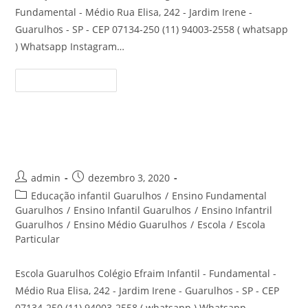
Fundamental - Médio Rua Elisa, 242 - Jardim Irene -
Guarulhos - SP - CEP 07134-250 (11) 94003-2558 ( whatsapp
) Whatsapp Instagram…
Educação
Continue Lendo
Básica
Guarulhos
Escola Infantil Guarulhos
Autor
Post
admin
dezembro 3, 2020
do
publicado:
Categoria
Educação infantil Guarulhos
/
Ensino Fundamental
post:
do
Guarulhos
/
Ensino Infantil Guarulhos
/
Ensino Infantril
post:
Guarulhos
/
Ensino Médio Guarulhos
/
Escola
/
Escola
Particular
Escola Guarulhos Colégio Efraim Infantil - Fundamental -
Médio Rua Elisa, 242 - Jardim Irene - Guarulhos - SP - CEP
07134-250 (11) 94003-2558 ( whatsapp ) Whatsapp