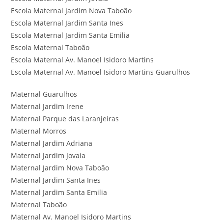
Escola Maternal Jardim Nova Taboão
Escola Maternal Jardim Santa Ines
Escola Maternal Jardim Santa Emilia
Escola Maternal Taboão
Escola Maternal Av. Manoel Isidoro Martins
Escola Maternal Av. Manoel Isidoro Martins Guarulhos
Maternal Guarulhos
Maternal Jardim Irene
Maternal Parque das Laranjeiras
Maternal Morros
Maternal Jardim Adriana
Maternal Jardim Jovaia
Maternal Jardim Nova Taboão
Maternal Jardim Santa Ines
Maternal Jardim Santa Emilia
Maternal Taboão
Maternal Av. Manoel Isidoro Martins