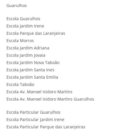
Guarulhos
Escola Guarulhos
Escola Jardim Irene
Escola Parque das Laranjeiras
Escola Morros
Escola Jardim Adriana
Escola Jardim Jovaia
Escola Jardim Nova Taboão
Escola Jardim Santa Ines
Escola Jardim Santa Emilia
Escola Taboão
Escola Av. Manoel Isidoro Martins
Escola Av. Manoel Isidoro Martins Guarulhos
Escola Particular Guarulhos
Escola Particular Jardim Irene
Escola Particular Parque das Laranjeiras