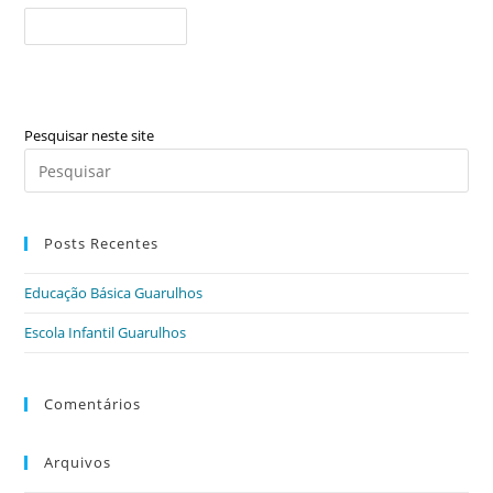
Escola
Continue Lendo
Infantil
Guarulhos
Pesquisar neste site
Pre
a
tec
Posts Recentes
“Es
par
Educação Básica Guarulhos
fec
o
Escola Infantil Guarulhos
pai
de
Comentários
pes
Arquivos