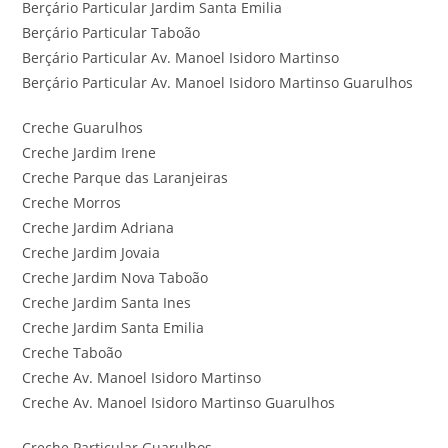
Berçário Particular Jardim Santa Emilia
Berçário Particular Taboão
Berçário Particular Av. Manoel Isidoro Martinso
Berçário Particular Av. Manoel Isidoro Martinso Guarulhos
Creche Guarulhos
Creche Jardim Irene
Creche Parque das Laranjeiras
Creche Morros
Creche Jardim Adriana
Creche Jardim Jovaia
Creche Jardim Nova Taboão
Creche Jardim Santa Ines
Creche Jardim Santa Emilia
Creche Taboão
Creche Av. Manoel Isidoro Martinso
Creche Av. Manoel Isidoro Martinso Guarulhos
Creche Particular Guarulhos