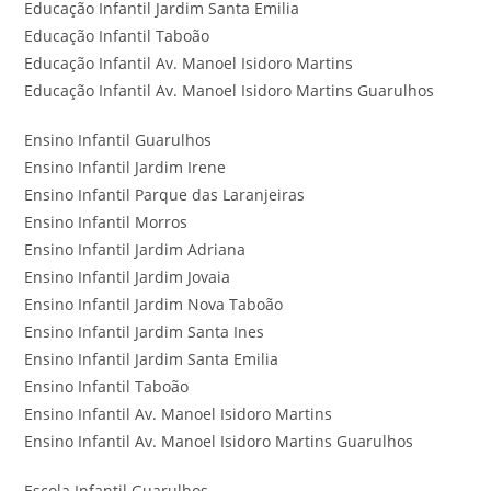
Educação Infantil Jardim Santa Emilia
Educação Infantil Taboão
Educação Infantil Av. Manoel Isidoro Martins
Educação Infantil Av. Manoel Isidoro Martins Guarulhos
Ensino Infantil Guarulhos
Ensino Infantil Jardim Irene
Ensino Infantil Parque das Laranjeiras
Ensino Infantil Morros
Ensino Infantil Jardim Adriana
Ensino Infantil Jardim Jovaia
Ensino Infantil Jardim Nova Taboão
Ensino Infantil Jardim Santa Ines
Ensino Infantil Jardim Santa Emilia
Ensino Infantil Taboão
Ensino Infantil Av. Manoel Isidoro Martins
Ensino Infantil Av. Manoel Isidoro Martins Guarulhos
Escola Infantil Guarulhos