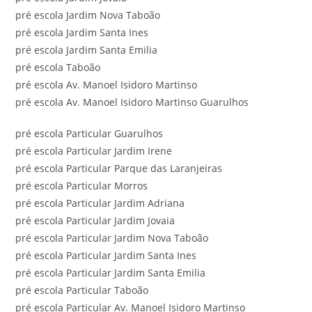
pré escola Jardim Nova Taboão
pré escola Jardim Santa Ines
pré escola Jardim Santa Emilia
pré escola Taboão
pré escola Av. Manoel Isidoro Martinso
pré escola Av. Manoel Isidoro Martinso Guarulhos
pré escola Particular Guarulhos
pré escola Particular Jardim Irene
pré escola Particular Parque das Laranjeiras
pré escola Particular Morros
pré escola Particular Jardim Adriana
pré escola Particular Jardim Jovaia
pré escola Particular Jardim Nova Taboão
pré escola Particular Jardim Santa Ines
pré escola Particular Jardim Santa Emilia
pré escola Particular Taboão
pré escola Particular Av. Manoel Isidoro Martinso