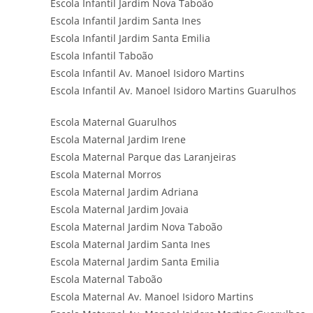
Escola Infantil Jardim Nova Taboão
Escola Infantil Jardim Santa Ines
Escola Infantil Jardim Santa Emilia
Escola Infantil Taboão
Escola Infantil Av. Manoel Isidoro Martins
Escola Infantil Av. Manoel Isidoro Martins Guarulhos
Escola Maternal Guarulhos
Escola Maternal Jardim Irene
Escola Maternal Parque das Laranjeiras
Escola Maternal Morros
Escola Maternal Jardim Adriana
Escola Maternal Jardim Jovaia
Escola Maternal Jardim Nova Taboão
Escola Maternal Jardim Santa Ines
Escola Maternal Jardim Santa Emilia
Escola Maternal Taboão
Escola Maternal Av. Manoel Isidoro Martins