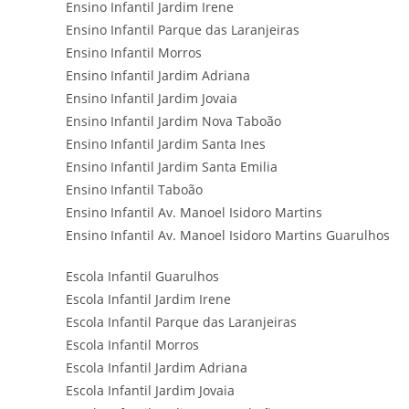
Ensino Infantil Jardim Irene
Ensino Infantil Parque das Laranjeiras
Ensino Infantil Morros
Ensino Infantil Jardim Adriana
Ensino Infantil Jardim Jovaia
Ensino Infantil Jardim Nova Taboão
Ensino Infantil Jardim Santa Ines
Ensino Infantil Jardim Santa Emilia
Ensino Infantil Taboão
Ensino Infantil Av. Manoel Isidoro Martins
Ensino Infantil Av. Manoel Isidoro Martins Guarulhos
Escola Infantil Guarulhos
Escola Infantil Jardim Irene
Escola Infantil Parque das Laranjeiras
Escola Infantil Morros
Escola Infantil Jardim Adriana
Escola Infantil Jardim Jovaia