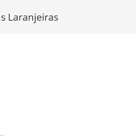
s Laranjeiras