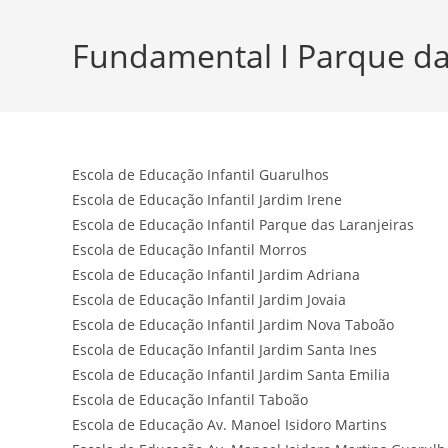
Ir
para
Fundamental I Parque da
o
conteúdo
Escola de Educação Infantil Guarulhos
Escola de Educação Infantil Jardim Irene
Escola de Educação Infantil Parque das Laranjeiras
Escola de Educação Infantil Morros
Escola de Educação Infantil Jardim Adriana
Escola de Educação Infantil Jardim Jovaia
Escola de Educação Infantil Jardim Nova Taboão
Escola de Educação Infantil Jardim Santa Ines
Escola de Educação Infantil Jardim Santa Emilia
Escola de Educação Infantil Taboão
Escola de Educação Av. Manoel Isidoro Martins