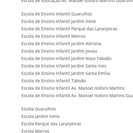
Escola de Educação Av. Manoel Isidoro Martins Guarulh
Escola de Ensino Infantil Guarulhos
Escola de Ensino Infantil Jardim Irene
Escola de Ensino Infantil Parque das Laranjeiras
Escola de Ensino Infantil Morros
Escola de Ensino Infantil Jardim Adriana
Escola de Ensino Infantil Jardim Jovaia
Escola de Ensino Infantil Jardim Nova Taboão
Escola de Ensino Infantil Jardim Santa Ines
Escola de Ensino Infantil Jardim Santa Emilia
Escola de Ensino Infantil Taboão
Escola de Ensino Infantil Av. Manoel Isidoro Martins
Escola de Ensino Infantil Av. Manoel Isidoro Martins Gu
Escola Guarulhos
Escola Jardim Irene
Escola Parque das Laranjeiras
Escola Morros