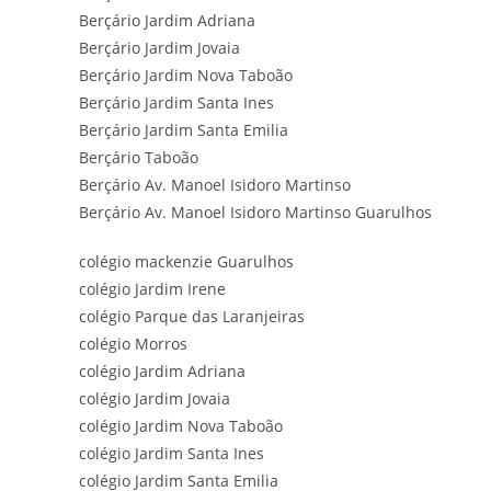
Berçário Jardim Adriana
Berçário Jardim Jovaia
Berçário Jardim Nova Taboão
Berçário Jardim Santa Ines
Berçário Jardim Santa Emilia
Berçário Taboão
Berçário Av. Manoel Isidoro Martinso
Berçário Av. Manoel Isidoro Martinso Guarulhos
colégio mackenzie Guarulhos
colégio Jardim Irene
colégio Parque das Laranjeiras
colégio Morros
colégio Jardim Adriana
colégio Jardim Jovaia
colégio Jardim Nova Taboão
colégio Jardim Santa Ines
colégio Jardim Santa Emilia